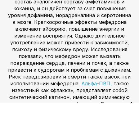
состав аналогичен составу амфетаминов и
кокаина, и он действует за счет повышения
уровня дофамина, норадреналина и серотонина
в мозге. Краткосрочные эффекты мефедрона
включают эйфорию, повышение энергии и
изменение восприятия. Однако длительное
употребление может привести к зависимости,
психозу и физическому вреду. Исследования
показали, что мефедрон может вызвать
повреждение сердца, печени и почек, а также
привести к судорогам и проблемам с дыханием.
Риск передозировки и смерти также высок при
использовании мефедрона.
Альфа-ПВП,
также
известный как «флакка», представляет собой
синтетический катинон, имеющий химическую
структуру, аналогичную мефедрону. Это мощный
стимулятор, который действует на центральную
нервную систему, вызывая эйфорию, прилив
энергии и повышенную бдительность. Однако
его рекреационное использование связано с
многочисленными рисками для здоровья и