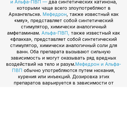
и Альфа-ПВП —
два синтетических катинона,
которыми чаще всего злоупотребляют в
Архангельске.
Мефедрон
, также известный как
«мяу», представляет собой синтетический
стимулятор, химически аналогичный
амфетаминам.
Альфа-ПВП,
также известный как
«флакка», представляет собой синтетический
стимулятор, химически аналогичный соли для
ванн. Оба препарата вызывают сильную
зависимость и могут оказывать ряд вредных
воздействий на тело и разум.
Мефедрон и Альфа-
ПВП
обычно употребляются путем нюхания,
курения или инъекций. Дозировка этих
препаратов варьируется в зависимости от
способа употребления. Воздействие мефедрона
и альфа-ПВП на тело и разум включает
учащенное сердцебиение, повышенное кровяное
давление, галлюцинации и паранойю.
Амфетамин и МДМА
являются двумя
стимуляторами, которыми чаще всего
злоупотребляют в Архангельске.
Амфетамин —